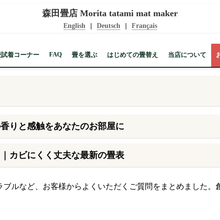
森田畳店
Morita tatami mat maker
English
|
Deutsch
|
Français
FAQ
畳試着コーナー
畳を選ぶ
はじめての畳替え
当店について
の香りと感触をあなたのお部屋に
に｜カビにくく丈夫な最新の畳表
ブルなど、お客様からよくいただくご質問をまとめました。創