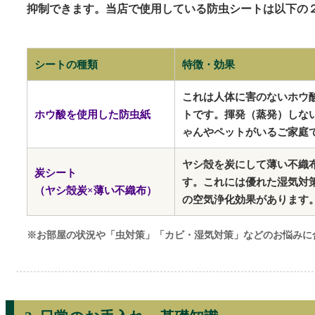
抑制できます。当店で使用している防虫シートは以下の
シートの種類
特徴・効果
これは人体に害のないホウ
ホウ酸を使用した防虫紙
トです。揮発（蒸発）しな
ゃんやペットがいるご家庭
ヤシ殻を炭にして薄い不織
炭シート
す。これには優れた湿気対
（ヤシ殻炭×薄い不織布）
の空気浄化効果があります
※お部屋の状況や「虫対策」「カビ・湿気対策」などのお悩みに