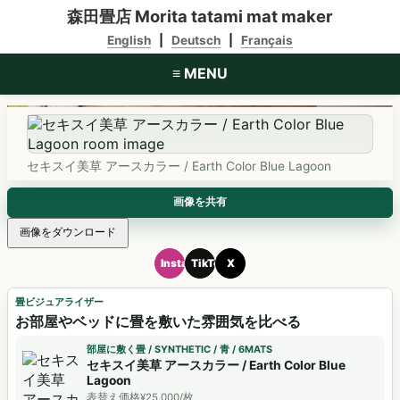
森田畳店
Morita tatami mat maker
English
|
Deutsch
|
Français
≡ MENU
セキスイ美草 アースカラー / Earth Color Blue Lagoon
画像を共有
画像をダウンロード
Instagram
TikTok
X
6 items
畳ビジュアライザー
お部屋やベッドに畳を敷いた雰囲気を比べる
部屋に敷く畳 / SYNTHETIC / 青 / 6MATS
セキスイ美草 市松 / Ichimatsu Indigo
セキスイ美草 目積 / Meseki Blue Violet
セキスイ美草 アースカラー / Earth Color Blue
Synthetic / 青
Synthetic / 青
Lagoon
セキスイ美草 目積 / Meseki Indigo
セキスイ美草 アースカラー / Earth Color Blue Lagoon
表替え価格¥18,000/枚
表替え価格¥19,000/枚
Synthetic / 青
Synthetic / 青
表替え価格¥25,000/枚