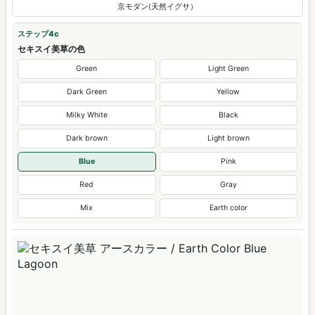
京モダン(天然イグサ）
ステップ4c
セキスイ美草の色
Green
Light Green
Dark Green
Yellow
Milky White
Black
Dark brown
Light brown
Blue
Pink
Red
Gray
Mix
Earth color