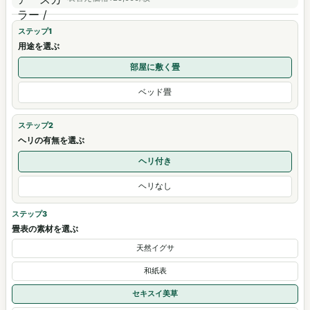
セキスイ美草 はんなり / Han Nari Fuji
セキスイ美草 はんなり / Han Nari Wasurenagusa
表替え価格¥19,000/枚
表替え価格¥25,000/枚
Synthetic / 青
Synthetic / 青
表替え価格¥21,000/枚
表替え価格¥21,000/枚
ステップ1
用途を選ぶ
部屋に敷く畳
ベッド畳
ステップ2
ヘリの有無を選ぶ
ヘリ付き
ヘリなし
ステップ3
畳表の素材を選ぶ
天然イグサ
和紙表
セキスイ美草