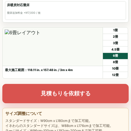
床暖房対応畳床
畳床追加料金 +¥17,000 / 枚
1畳
2畳
3畳
4.5畳
6畳
8畳
10畳
最大施工範囲：118.11 in. x 157.48 in. / 3m x 4m
12畳
見積もりを依頼する
サイズ調整について
スタンダードサイズ：W90cm x L180cmまで加工可能。
イネわらのスタンダードサイズは、W88cm x L176cmまで加工可能。
ラージサイズ：W96cm-100cm x L192cm-200cmまで加工可能。