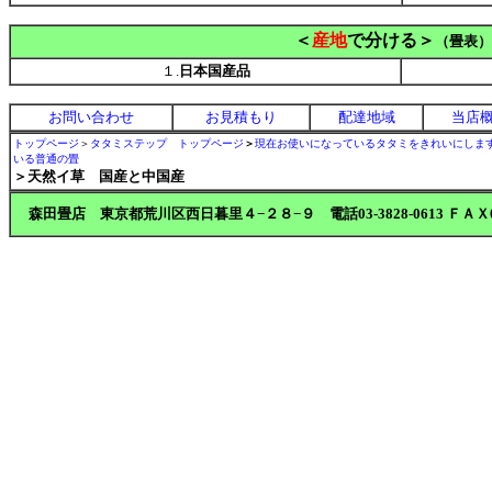
＜
産地
で分ける＞
（畳表）
１.
日本国産品
お問い合わせ
お見積もり
配達地域
当店
トップページ
＞
タタミステップ トップページ
＞
現在お使いになっているタタミをきれいにしま
いる普通の畳
＞天然イ草 国産と中国産
森田畳店 東京都荒川区西日暮里４−２８−９ 電話03-3828-0613 ＦＡＸ03-3828-87