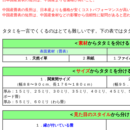
中国産畳表の長所は、日本産よりも価格が安くコストパフォーマンスが高
中国産畳表の短所は、中国産食材などの影響から信頼性に疑問があると思
タタミを一言でくくるのはとても難しいです。下の表ではタ
＜
素材
からタタミを分ける
表面素材（畳表）
１．
天然イ草
２.
和紙
１.
ファイ
＜
サイズ
からタタミを分け
１．
関東間サイズ
（幅８８〜９０ｃｍ、長１７６〜１８０ｃｍ）
（幅９５．
厚み：１５ミリ、２５ミリ、３０ミリ、３５ミリ、４０ミリ、４５ミリ、
ボード畳）
厚み：５５ミリ、６０ミリ（わら畳）
＜
見た目のスタイル
から分け
１．
縁が付いている畳