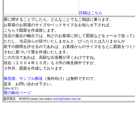
詳細はこちら
畳に関することでしたら、どんなことでもご相談に乗ります。
お客様のお部屋のサイズやベッドサイズをお知らせ下されば、
こちらで図面を作成致します。
当店の最近の輸出では、殆どのお客様に対して図面などをメールで送って
ただし、当店自らが採寸いたしませんと、ぴったりとは入りませんが
若干の隙間を許せるのであれば、お客様からのサイズをもとに図面をつく
それに基づいて畳を作成いたします。
この方法であれば、高額な出張費が浮くわけですね。
現在（２００４年１０月）も３件の御見積中ですが、
３件共、図面を作成しております。
御見積
、
サンプル郵送
（海外向け）は無料ですので、
是非、お問い合わせ下さい。
2004.OCT.1
畳の輸出ページ
森田畳店 MORITA tatami mat maker
morita@tatami-mat.net