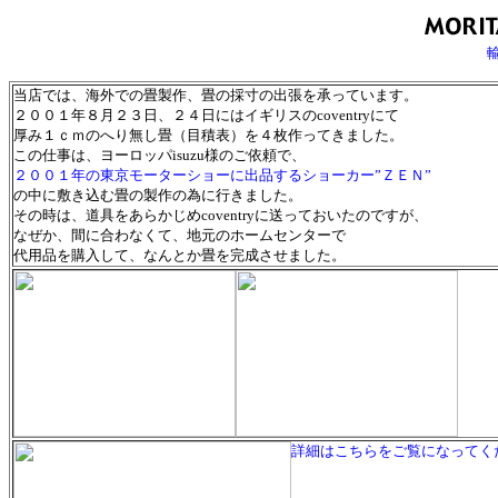
当店では、海外での畳製作、畳の採寸の出張を承っています。
２００１年８月２３日、２４日にはイギリスのcoventryにて
厚み１ｃｍのへり無し畳（目積表）を４枚作ってきました。
この仕事は、ヨーロッパisuzu様のご依頼で、
２００１年の東京モーターショーに出品するショーカー”ＺＥＮ”
の中に敷き込む畳の製作の為に行きました。
その時は、道具をあらかじめcoventryに送っておいたのですが、
なぜか、間に合わなくて、地元のホームセンターで
代用品を購入して、なんとか畳を完成させました。
詳細はこちらをご覧になってく