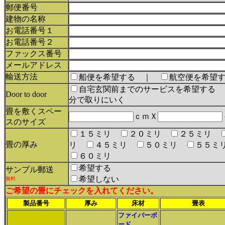
郵便番号
建物の名称
お電話番号１
お電話番号２
ファックス番号
メールアドレス
輸送方法
船便を希望する ｜
航空便を希望
自宅玄関前までのサービスを希望する
Door to door
分で取りにいく
畳を敷くスペー
ｃｍＸ
スのサイズ
１５ミリ
２０ミリ
２５ミリ
畳の厚み
リ
４５ミリ
５０ミリ
５５ミ
６０ミリ
希望する
サンプル郵送
希望しない
無料
ご希望の畳にチェックを入れてください。
製品番号
厚み
床材
畳表
ファイバーボ
ード