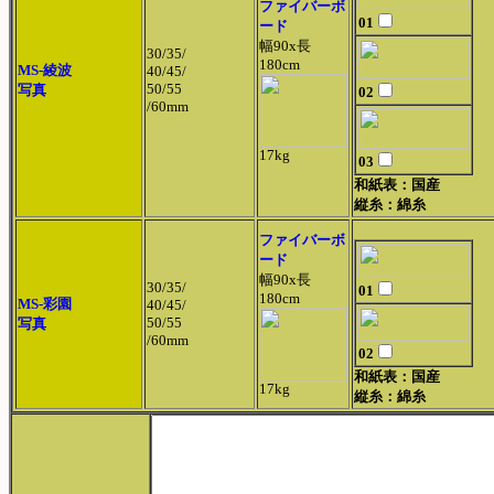
ファイバーボ
01
ード
幅90x長
30/35/
180cm
MS-綾波
40/45/
50/55
写真
02
/60mm
17kg
03
和紙表：国産
縦糸：綿糸
ファイバーボ
ード
幅90x長
30/35/
01
180cm
MS-彩園
40/45/
50/55
写真
/60mm
02
和紙表：国産
17kg
縦糸：綿糸