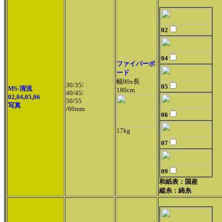
02
04
ファイバーボ
ード
幅90x長
30/35/
05
MS-清流
180cm
40/45/
02,04,05,06
50/55
写真
/60mm
06
17kg
07
09
和紙表：国産
縦糸：綿糸