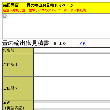
森田畳店 畳の輸出お見積もりページ
新畳＞縁無し畳 標準サイズのファイバーボード＞和紙表
畳の輸出御見積書
Ｅ-１０
戻る
お名前
ご住所
１
ご住所
２
国名
（英語表記）