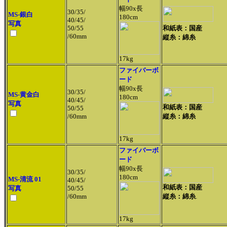
幅90x長
30/35/
MS-銀白
180cm
40/45/
写真
50/55
和紙表：国産
/60mm
縦糸：綿糸
17kg
ファイバーボ
ード
幅90x長
30/35/
MS-黄金白
180cm
40/45/
写真
和紙表：国産
50/55
/60mm
縦糸：綿糸
17kg
ファイバーボ
ード
幅90x長
30/35/
180cm
MS-清流 01
40/45/
和紙表：国産
写真
50/55
/60mm
縦糸：綿糸
.
17kg