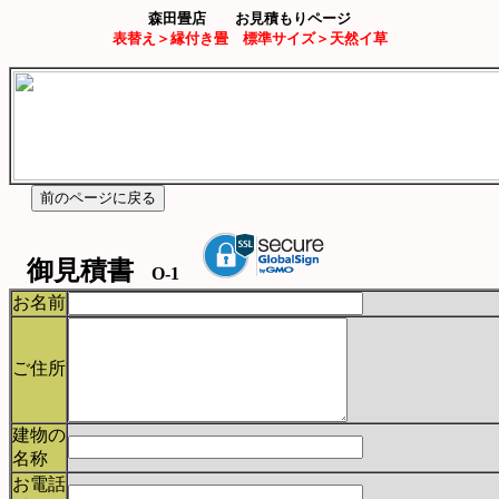
森田畳店 お見積もりページ
表替え＞縁付き畳 標準サイズ＞天然イ草
御見積書
O-1
お名前
ご住所
建物の
名称
お電話