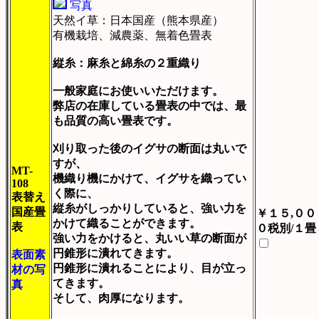
写真
天然イ草：日本国産（熊本県産）
有機栽培、減農薬、無着色畳表
縦糸：麻糸と綿糸の２重織り
一般家庭にお使いいただけます。
弊店の在庫している畳表の中では、最
も品質の高い畳表です。
刈り取った後のイグサの断面は丸いで
すが、
MT-
機織り機にかけて、イグサを織ってい
108
く際に、
表替え
縦糸がしっかりしていると、強い力を
国産畳
￥１５,００
かけて織ることができます。
表
０税別/１畳
強い力をかけると、丸いい草の断面が
円錐形に潰れてきます。
表面素
円錐形に潰れることにより、目が立っ
材の写
てきます。
真
そして、肉厚になります。