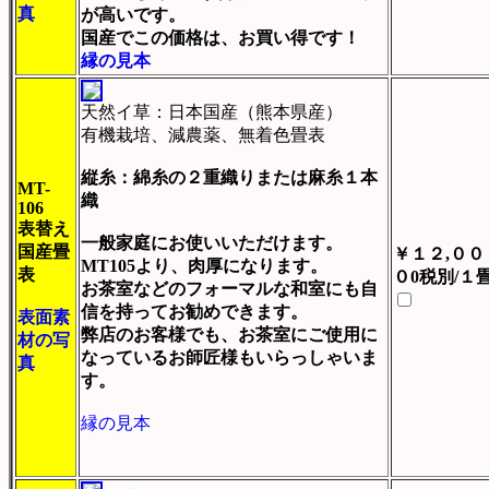
真
が高いです。
国産でこの価格は、お買い得です！
縁の見本
天然イ草：日本国産（熊本県産）
有機栽培、減農薬、無着色畳表
縦糸：綿糸の２重織りまたは麻糸１本
MT-
織
106
表替え
一般家庭にお使いいただけます。
国産畳
￥１２,００
MT105より、肉厚になります。
表
０0税別/１
お茶室などのフォーマルな和室にも自
信を持ってお勧めできます。
表面素
弊店のお客様でも、お茶室にご使用に
材の写
なっているお師匠様もいらっしゃいま
真
す。
縁の見本