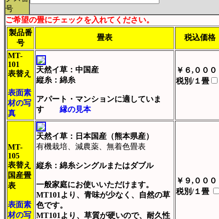
号
ご希望の畳にチェックを入れてください。
製品番
畳表
税込価格
号
MT-
101
天然イ草：中国産
￥６,０００
表替え
縦糸：綿糸
税別/１畳
表面素
アパート・マンションに適していま
材の写
す
縁の見本
真
天然イ草：日本国産（熊本県産）
有機栽培、減農薬、無着色畳表
MT-
105
表替え
縦糸：綿糸シングルまたはダブル
国産畳
￥９,０００
一般家庭にお使いいただけます。
表
税別/１畳
MT101より、青味が少なく、自然の草
表面素
色です。
材の写
MT101より、草質が硬いので、耐久性