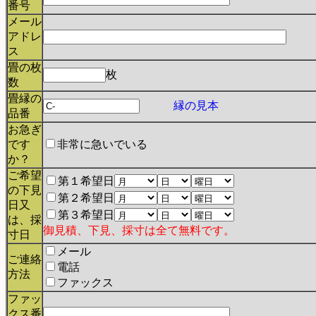
番号
メール
アドレ
ス
畳の枚
枚
数
畳縁の
縁の見本
品番
お急ぎ
です
非常に急いでいる
か？
ご希望
第１希望日
の下見
第２希望日
日又
第３希望日
は、採
御見積、下見、採寸は全て無料です。
寸日
メール
ご連絡
電話
方法
ファックス
ファッ
クス番