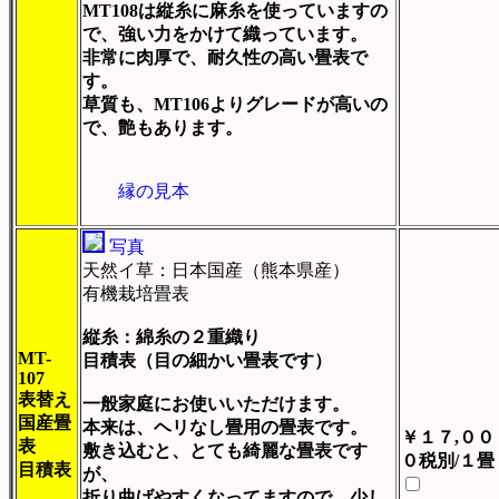
MT108は縦糸に麻糸を使っていますの
で、強い力をかけて織っています。
非常に肉厚で、耐久性の高い畳表で
す。
草質も、MT106よりグレードが高いの
で、艶もあります。
縁の見本
写真
天然イ草：日本国産（熊本県産）
有機栽培畳表
縦糸：綿糸の２重織り
MT-
目積表（目の細かい畳表です）
107
表替え
一般家庭にお使いいただけます。
国産畳
本来は、ヘリなし畳用の畳表です。
￥１７,００
表
敷き込むと、とても綺麗な畳表です
０税別/１畳
目積表
が、
折り曲げやすくなってますので、少し