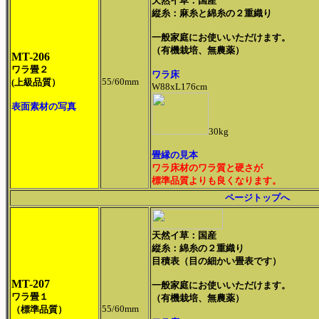
天然イ草：国産
縦糸：麻糸と綿糸の２重織り
一般家庭にお使いいただけます。
（有機栽培、無農薬）
MT-206
ワラ畳２
ワラ床
55/60mm
(上級品質）
W88xL176cm
表面素材の写真
30kg
畳縁の見本
ワラ床材のワラ質と硬さが
標準品質よりも良くなります。
ページトップへ
天然イ草：国産
縦糸：綿糸の２重織り
目積表（目の細かい畳表です）
MT-207
一般家庭にお使いいただけます。
ワラ畳１
（有機栽培、無農薬）
55/60mm
（標準品質）