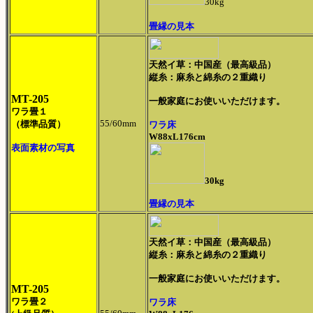
30kg
畳縁の見本
天然イ草：中国産（最高級品）
縦糸：麻糸と綿糸の２重織り
MT-205
一般家庭にお使いいただけます。
ワラ畳１
55/60mm
（標準品質）
ワラ床
W88xL176cm
表面素材の写真
30kg
畳縁の見本
天然イ草：中国産（最高級品）
縦糸：麻糸と綿糸の２重織り
一般家庭にお使いいただけます。
MT-205
ワラ畳２
ワラ床