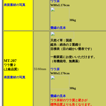
ワラ床
表面素材の写真
W88xL176cm
30kg
畳縁の見本
天然イ草：国産
縦糸：綿糸の２重織り
目積表（目の細かい畳表です）
一般家庭にお使いいただけます。
MT-207
（有機栽培、無農薬）
ワラ畳２
55/60mm
(上級品質）
ワラ床
W88xL176cm
表面素材の写真
30kg
畳縁の見本
ワラ床材のワラ質と硬さが
標準品質よりも良くなります。