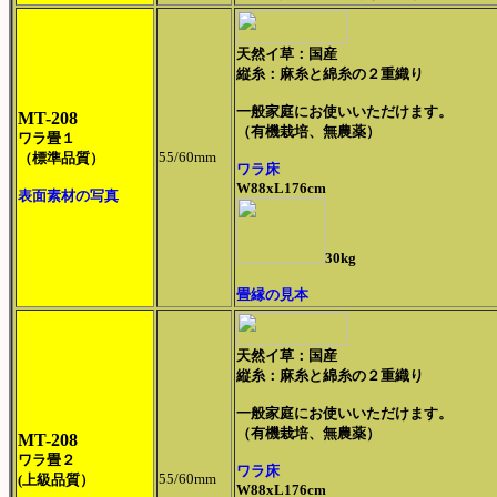
天然イ草：国産
縦糸：麻糸と綿糸の２重織り
一般家庭にお使いいただけます。
MT-208
（有機栽培、無農薬）
ワラ畳１
55/60mm
（標準品質）
ワラ床
W88xL176cm
表面素材の写真
30kg
畳縁の見本
天然イ草：国産
縦糸：麻糸と綿糸の２重織り
一般家庭にお使いいただけます。
（有機栽培、無農薬）
MT-208
ワラ畳２
ワラ床
55/60mm
(上級品質）
W88xL176cm