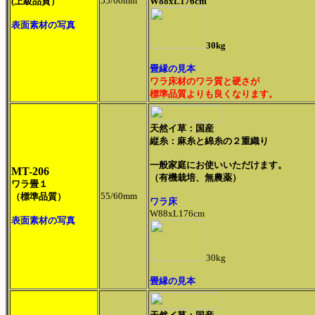
55/60mm
(上級品質）
W88xL176cm
表面素材の写真
30kg
畳縁の見本
ワラ床材のワラ質と硬さが
標準品質よりも良くなります。
天然イ草：国産
縦糸：麻糸と綿糸の２重織り
一般家庭にお使いいただけます。
MT-206
（有機栽培、無農薬）
ワラ畳１
55/60mm
（標準品質）
ワラ床
W88xL176cm
表面素材の写真
30kg
畳縁の見本