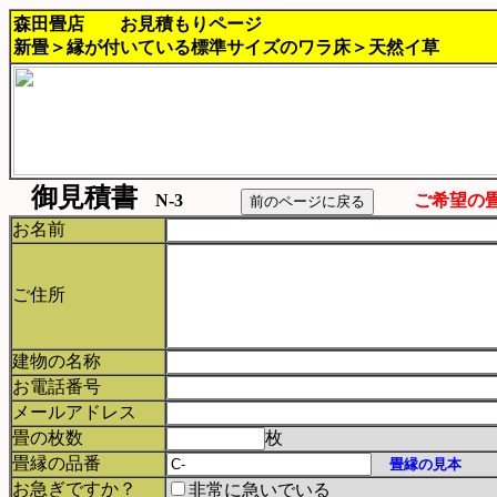
森田畳店 お見積もりページ
新畳＞縁が付いている標準サイズのワラ床＞天然イ草
御見積書
N-3
ご希望の
お名前
ご住所
建物の名称
お電話番号
メールアドレス
畳の枚数
枚
畳縁の品番
畳縁の見本
お急ぎですか？
非常に急いでいる