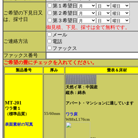
第１希望日
ご希望の下見日又
第２希望日
は、採寸日
第３希望日
御見積、下見、採寸は全て無料です。
メール
ご連絡方法
電話
ファックス
ファックス番号
ご希望の畳にチェックを入れてください。
製品番号
厚み
畳表＆床材
天然イ草：中国産
縦糸：綿糸
MT-201
アパート・マンションに適しています
ワラ畳１
55/60mm
（標準品質）
ワラ床
W88xL176cm
表面素材の写真