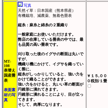
写真
天然イ草：日本国産（熊本県産）
有機栽培、減農薬、無着色畳表
縦糸：麻糸と綿糸の２重織り
一般家庭にお使いいただけます。
弊店の在庫している畳表の中では、最
も品質の高い畳表です。
刈り取った後のイグサの断面は丸いで
すが、
MT-
機織り機にかけて、イグサを織ってい
108
く際に、
表替え
縦糸がしっかりしていると、強い力を
国産畳
￥１５,００
かけて織ることができます。
表
０税別/１畳
強い力をかけると、丸いい草の断面が
円錐形に潰れてきます。
表面素
円錐形に潰れることにより、目が立っ
材の写
てきます。
真
そして、肉厚になります。