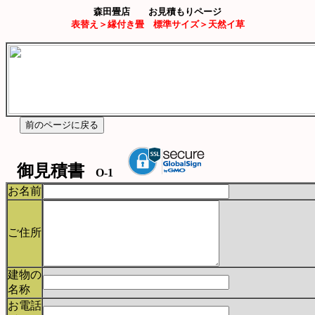
森田畳店 お見積もりページ
表替え＞縁付き畳 標準サイズ＞天然イ草
御見積書
O-1
お名前
ご住所
建物の
名称
お電話