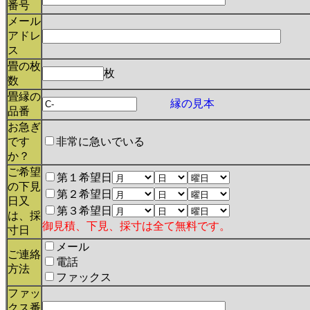
番号
メール
アドレ
ス
畳の枚
枚
数
畳縁の
縁の見本
品番
お急ぎ
です
非常に急いでいる
か？
ご希望
第１希望日
の下見
第２希望日
日又
第３希望日
は、採
御見積、下見、採寸は全て無料です。
寸日
メール
ご連絡
電話
方法
ファックス
ファッ
クス番