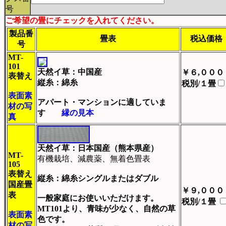
号
ご希望の畳にチェックを入れてください。
製品番
畳表
税込価格
号
MT-
101
天然イ草：中国産
￥６,０００
表替え
縦糸：綿糸
税別/１畳
表面素
アパート・マンションに適していま
材の写
す
縁の見本
真
天然イ草：日本国産（熊本県産）
MT-
有機栽培、減農薬、無着色畳表
105
表替え
縦糸：綿糸シングルまたはダブル
国産畳
￥９,０００
表
一般家庭にお使いいただけます。
税別/１畳
MT101より、青味が少なく、自然の草
表面素
色です。
材の写