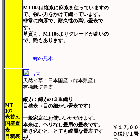
MT108は縦糸に麻糸を使っていますの
で、強い力をかけて織っています。
非常に肉厚で、耐久性の高い畳表で
す。
草質も、MT106よりグレードが高いの
で、艶もあります。
縁の見本
写真
天然イ草：日本国産（熊本県産）
有機栽培畳表
縦糸：綿糸の２重織り
MT-
目積表（目の細かい畳表です）
107
表替え
一般家庭にお使いいただけます。
国産畳
本来は、ヘリなし畳用の畳表です。
￥１７,００
表
敷き込むと、とても綺麗な畳表です
０税別/１畳
目積表
が、