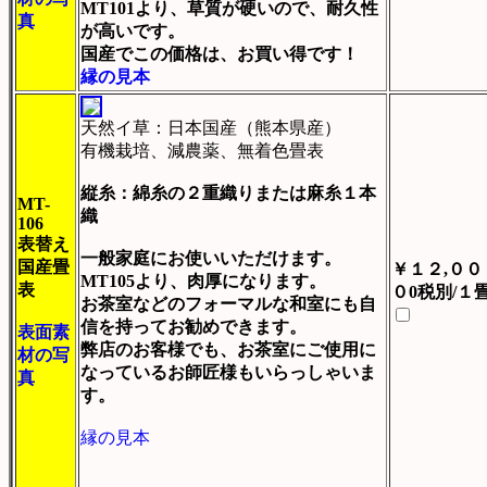
MT101より、草質が硬いので、耐久性
真
が高いです。
国産でこの価格は、お買い得です！
縁の見本
天然イ草：日本国産（熊本県産）
有機栽培、減農薬、無着色畳表
縦糸：綿糸の２重織りまたは麻糸１本
MT-
織
106
表替え
一般家庭にお使いいただけます。
国産畳
￥１２,００
MT105より、肉厚になります。
表
０0税別/１
お茶室などのフォーマルな和室にも自
信を持ってお勧めできます。
表面素
弊店のお客様でも、お茶室にご使用に
材の写
なっているお師匠様もいらっしゃいま
真
す。
縁の見本