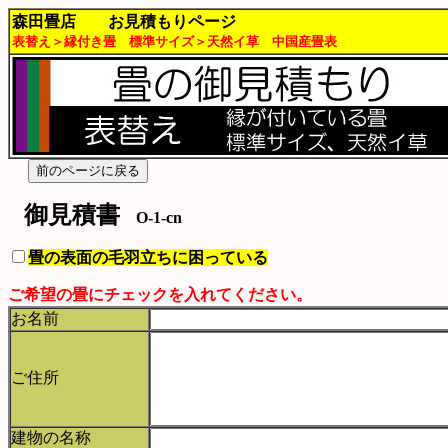
森田畳店 お見積もりページ
表替え＞縁付き畳 標準サイズ＞天然イ草 中国産畳表
御見積書
O-1-cn
畳の表面の毛羽立ちに困っている
ご希望の畳にチェックを入れてください。
お名前
ご住所
建物の名称