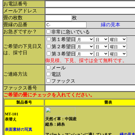
お電話番号
メールアドレス
畳の枚数
枚
畳縁の品番
縁の見本
お急ぎですか？
非常に急いでいる
第１希望日
ご希望の下見日又
第２希望日
は、採寸日
第３希望日
御見積、下見、採寸は全て無料です。
メール
ご連絡方法
電話
ファックス
ファックス番号
ご希望の畳にチェックを入れてください。
製品番号
畳表
MT-101
天然イ草：中国産
表替え
縦糸：綿糸
表面素材の写真
アパート・マンションに適しています
縁の見