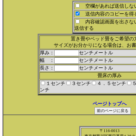
空欄があれば送信しな
送信内容のコピーを得
内容確認画面を出さな
送信する
置き畳やベッド畳をご希望の
サイズがお分かりになる場合は、お
厚み：
センチメートル
幅 ：
センチメートル
長さ：
センチメートル
畳床の厚み
１センチ
３センチ
４．５センチ
ンチ
ページトップへ
〒116-0013