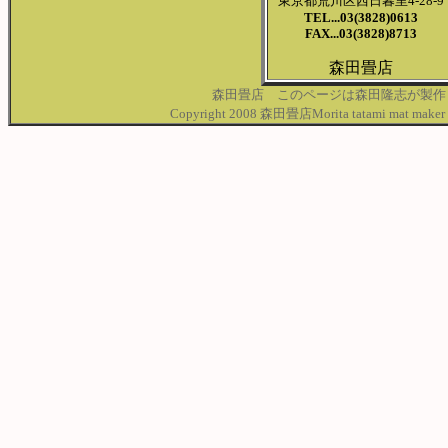
東京都荒川区西日暮里4-28-9
TEL...03(3828)0613
FAX...03(3828)8713
森田畳店
森田畳店 このページは森田隆志が製作
Copyright 2008 森田畳店Morita tatami mat maker .Al